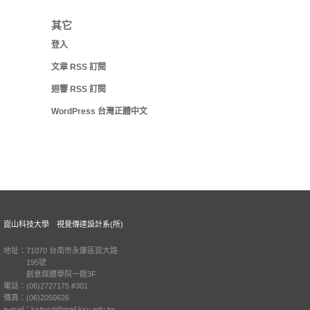
其它
登入
文章
RSS
訂閱
迴響
RSS
訂閱
WordPress 台灣正體中文
崑山科技大學 視覺傳達設計系(所)
地址：71070 台南市永康區崑大路
195號
創意媒體學院一館3F
電話：(06)2727175 #301
傳真：(06)2050626
e-mail：ksitvcd@mail.ksu.edu.tw