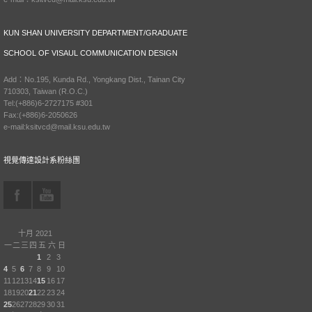
KUN SHAN UNIVERSITY DEPARTMENT/GRADUATE
SCHOOL OF VISAUL COMMUNICATION DESIGN
Add：No.195, Kunda Rd., Yongkang Dist., Tainan City
710303, Taiwan (R.O.C.)
Tel:(+886)6-2727175 #301
Fax:(+886)6-2050626
e-mail:ksitvcd@mail.ksu.edu.tw
視覺傳達設計系粉絲團
十月 2021
一
二
三
四
五
六
日
1
2
3
4
5
6
7
8
9
10
11
12
13
14
15
16
17
18
19
20
21
22
23
24
25
26
27
28
29
30
31