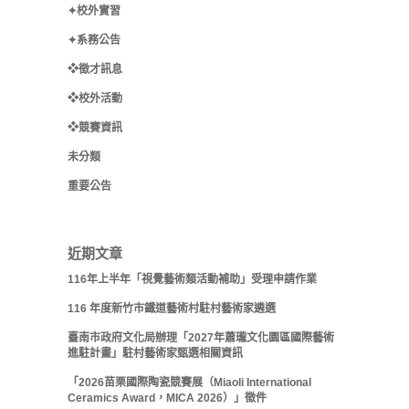
✦校外實習
✦系務公告
❖徵才訊息
❖校外活動
❖競賽資訊
未分類
重要公告
近期文章
116年上半年「視覺藝術類活動補助」受理申請作業
116 年度新竹市鐵道藝術村駐村藝術家遴選
臺南市政府文化局辦理「2027年蕭瓏文化園區國際藝術
進駐計畫」駐村藝術家甄選相關資訊
「2026苗栗國際陶瓷競賽展（Miaoli International
Ceramics Award，MICA 2026）」徵件