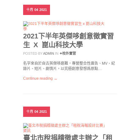
十月
04
2021
2021下半年英傑哆創意徵實習
生 X 崑山科技大學
POSTED BY
ADMIN
IN
✦校外實習
名字來自於自古英傑哆磨難，專營整合性廣告、MV、紀
錄片、短片、劇情片，以究極創意發想爲原點…
Continue reading →
十月
04
2021
臺北市稅捐稽徵處主辦之「租