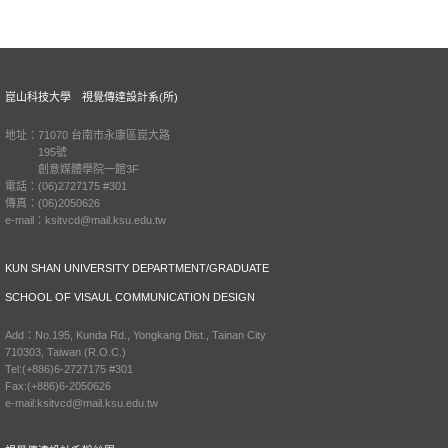
崑山科技大學 視覺傳達設計系(所)
地址：71070 台南市永康區崑大路
195號
創意媒體學院一館3F
電話：(06)2727175 #301
傳真：(06)2050626
e-mail：ksitvcd@mail.ksu.edu.tw
KUN SHAN UNIVERSITY DEPARTMENT/GRADUATE
SCHOOL OF VISAUL COMMUNICATION DESIGN
Add：No.195, Kunda Rd., Yongkang Dist., Tainan City
710303, Taiwan (R.O.C.)
Tel:(+886)6-2727175 #301
Fax:(+886)6-2050626
e-mail:ksitvcd@mail.ksu.edu.tw