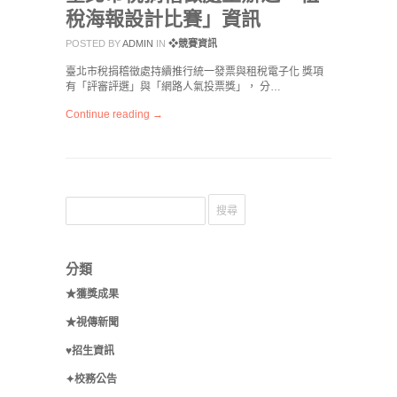
稅海報設計比賽」資訊
POSTED BY
ADMIN
IN
❖競賽資訊
臺北市稅捐稽徵處持續推行統一發票與租稅電子化 獎項
有「評審評選」與「網路人氣投票獎」， 分…
Continue reading →
分類
★獲獎成果
★視傳新聞
♥招生資訊
✦校務公告