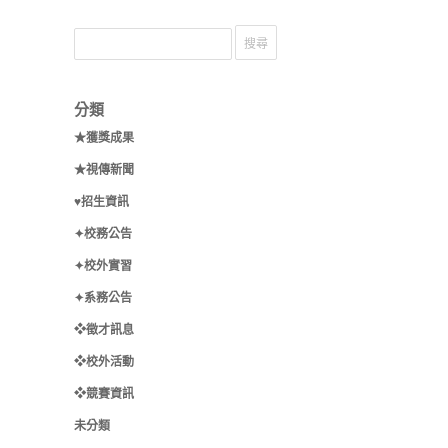
分類
★獲獎成果
★視傳新聞
♥招生資訊
✦校務公告
✦校外實習
✦系務公告
❖徵才訊息
❖校外活動
❖競賽資訊
未分類