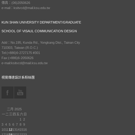
傳真：(06)2050626
e-mail：ksitvcd@mail.ksu.edu.tw
KUN SHAN UNIVERSITY DEPARTMENT/GRADUATE
SCHOOL OF VISAUL COMMUNICATION DESIGN
Add：No.195, Kunda Rd., Yongkang Dist., Tainan City
710303, Taiwan (R.O.C.)
Tel:(+886)6-2727175 #301
Fax:(+886)6-2050626
e-mail:ksitvcd@mail.ksu.edu.tw
視覺傳達設計系粉絲團
二月 2025
一
二
三
四
五
六
日
1
2
3
4
5
6
7
8
9
10
11
12
13
14
15
16
17
18
19
20
21
22
23