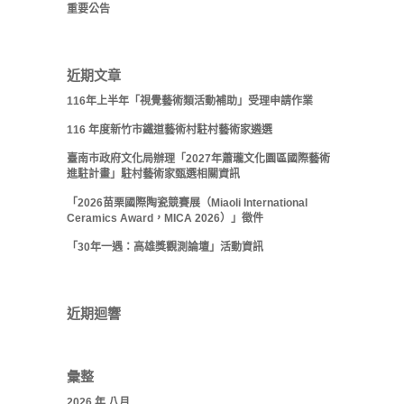
重要公告
近期文章
116年上半年「視覺藝術類活動補助」受理申請作業
116 年度新竹市鐵道藝術村駐村藝術家遴選
臺南市政府文化局辦理「2027年蕭瓏文化園區國際藝術
進駐計畫」駐村藝術家甄選相關資訊
「2026苗栗國際陶瓷競賽展（Miaoli International
Ceramics Award，MICA 2026）」徵件
「30年一遇：高雄獎觀測論壇」活動資訊
近期迴響
彙整
2026 年 八月