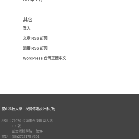
201 年 七月
其它
登入
文章
RSS
訂閱
迴響
RSS
訂閱
WordPress 台灣正體中文
崑山科技大學 視覺傳達設計系(所)
地址：71070 台南市永康區崑大路
195號
創意媒體學院一館3F
電話：(06)2727175 #301