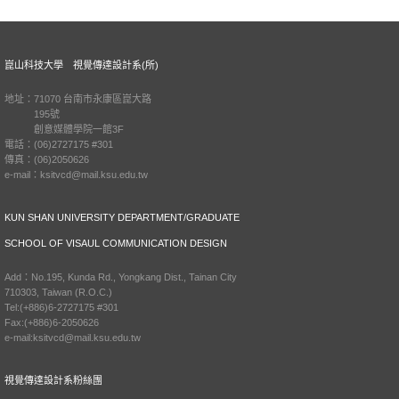
崑山科技大學 視覺傳達設計系(所)
地址：71070 台南市永康區崑大路
195號
創意媒體學院一館3F
電話：(06)2727175 #301
傳真：(06)2050626
e-mail：ksitvcd@mail.ksu.edu.tw
KUN SHAN UNIVERSITY DEPARTMENT/GRADUATE
SCHOOL OF VISAUL COMMUNICATION DESIGN
Add：No.195, Kunda Rd., Yongkang Dist., Tainan City
710303, Taiwan (R.O.C.)
Tel:(+886)6-2727175 #301
Fax:(+886)6-2050626
e-mail:ksitvcd@mail.ksu.edu.tw
視覺傳達設計系粉絲團