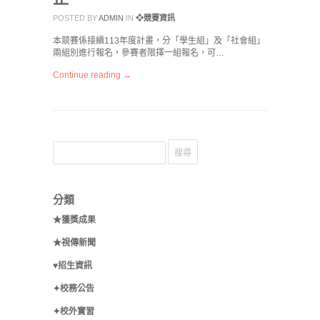
POSTED BY
ADMIN
IN
❖競賽資訊
本競賽係接續113年度計畫，分「學生組」及「社會組」
兩組別進行報名，參賽者限擇一組報名，可…
Continue reading →
分類
★獲獎成果
★視傳新聞
♥招生資訊
✦校務公告
✦校外實習