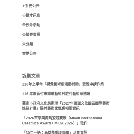
✦系務公告
❖徵才訊息
❖校外活動
❖競賽資訊
未分類
重要公告
近期文章
116年上半年「視覺藝術類活動補助」受理申請作業
116 年度新竹市鐵道藝術村駐村藝術家遴選
臺南市政府文化局辦理「2027年蕭瓏文化園區國際藝術
進駐計畫」駐村藝術家甄選相關資訊
「2026苗栗國際陶瓷競賽展（Miaoli International
Ceramics Award，MICA 2026）」徵件
「30年一遇：高雄獎觀測論壇」活動資訊