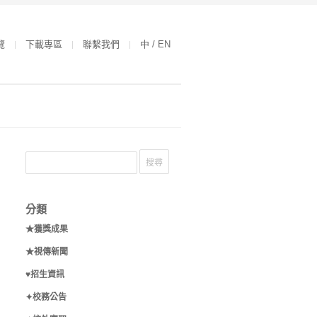
覽
下載專區
聯繫我們
中 / EN
分類
★獲獎成果
★視傳新聞
♥招生資訊
✦校務公告