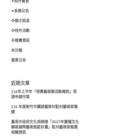
✦校外實習
✦系務公告
❖徵才訊息
❖校外活動
❖競賽資訊
未分類
重要公告
近期文章
116年上半年「視覺藝術類活動補助」受
理申請作業
116 年度新竹市鐵道藝術村駐村藝術家遴
選
臺南市政府文化局辦理「2027年蕭瓏文化
園區國際藝術進駐計畫」駐村藝術家甄選
相關資訊