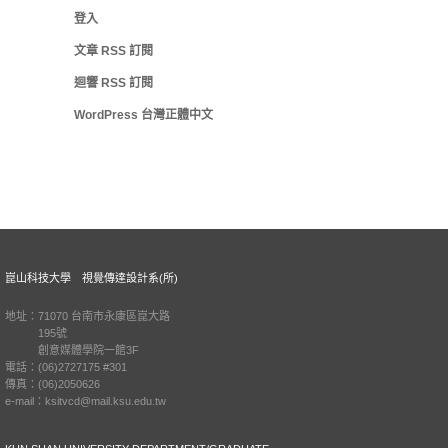
登入
文章
RSS
訂閱
迴響
RSS
訂閱
WordPress 台灣正體中文
崑山科技大學 視覺傳達設計系(所)
地址：71070 台南市永康區崑大路
195號
創意媒體學院一館3F
電話：(06)2727175 #301
傳真：(06)2050626
e-mail：ksitvcd@mail.ksu.edu.tw