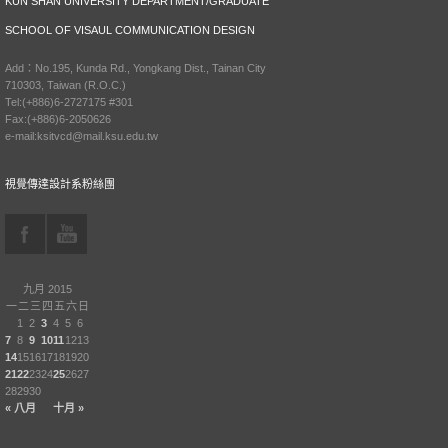
KUN SHAN UNIVERSITY DEPARTMENT/GRADUATE
SCHOOL OF VISAUL COMMUNICATION DESIGN
Add：No.195, Kunda Rd., Yongkang Dist., Tainan City
710303, Taiwan (R.O.C.)
Tel:(+886)6-2727175 #301
Fax:(+886)6-2050626
e-mail:ksitvcd@mail.ksu.edu.tw
視覺傳達設計系粉絲團
九月 2015
一
二
三
四
五
六
日
1
2
3
4
5
6
7
8
9
10
11
12
13
14
15
16
17
18
19
20
21
22
23
24
25
26
27
28
29
30
« 八月
十月 »