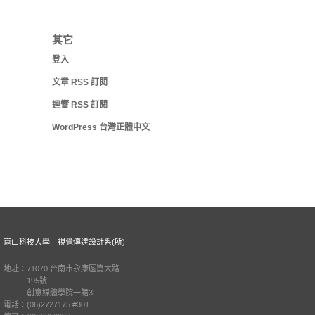
其它
登入
文章
RSS
訂閱
迴響
RSS
訂閱
WordPress 台灣正體中文
崑山科技大學 視覺傳達設計系(所)
地址：71070 台南市永康區崑大路
195號
創意媒體學院一館3F
電話：(06)2727175 #301