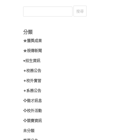
分類
★獲獎成果
★視傳新聞
♥招生資訊
✦校務公告
✦校外實習
✦系務公告
❖徵才訊息
❖校外活動
❖競賽資訊
未分類