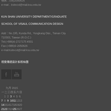
傳真：(06)2050626
e-mail：ksitvcd@mail.ksu.edu.tw
KUN SHAN UNIVERSITY DEPARTMENT/GRADUATE
SCHOOL OF VISAUL COMMUNICATION DESIGN
Add：No.195, Kunda Rd., Yongkang Dist., Tainan City
710303, Taiwan (R.O.C.)
Tel:(+886)6-2727175 #301
Fax:(+886)6-2050626
e-mail:ksitvcd@mail.ksu.edu.tw
視覺傳達設計系粉絲團
九月 2015
一
二
三
四
五
六
日
1
2
3
4
5
6
7
8
9
10
11
12
13
14
15
16
17
18
19
20
21
22
23
24
25
26
27