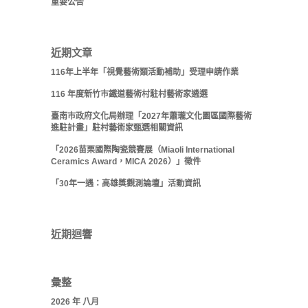
重要公告
近期文章
116年上半年「視覺藝術類活動補助」受理申請作業
116 年度新竹市鐵道藝術村駐村藝術家遴選
臺南市政府文化局辦理「2027年蕭瓏文化園區國際藝術
進駐計畫」駐村藝術家甄選相關資訊
「2026苗栗國際陶瓷競賽展（Miaoli International
Ceramics Award，MICA 2026）」徵件
「30年一遇：高雄獎觀測論壇」活動資訊
近期迴響
彙整
2026 年 八月