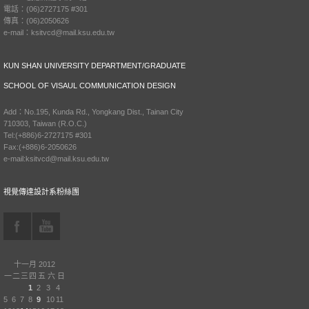
電話：(06)2727175 #301
傳真：(06)2050626
e-mail：ksitvcd@mail.ksu.edu.tw
KUN SHAN UNIVERSITY DEPARTMENT/GRADUATE
SCHOOL OF VISAUL COMMUNICATION DESIGN
Add：No.195, Kunda Rd., Yongkang Dist., Tainan City
710303, Taiwan (R.O.C.)
Tel:(+886)6-2727175 #301
Fax:(+886)6-2050626
e-mail:ksitvcd@mail.ksu.edu.tw
視覺傳達設計系粉絲團
十一月 2012
一
二
三
四
五
六
日
1
2
3
4
5
6
7
8
9
10
11