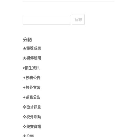
分類
★獲獎成果
★視傳新聞
♥招生資訊
✦校務公告
✦校外實習
✦系務公告
❖徵才訊息
❖校外活動
❖競賽資訊
未分類