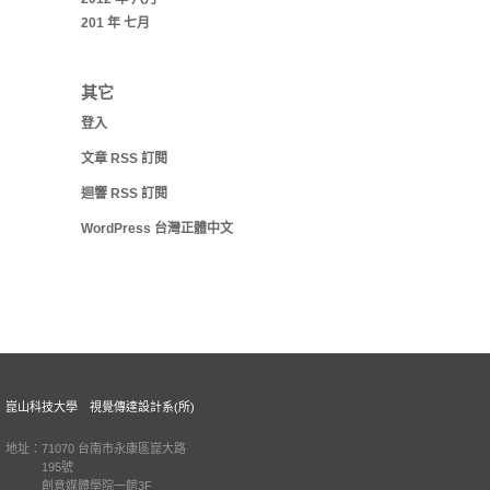
201 年 七月
其它
登入
文章
RSS
訂閱
迴響
RSS
訂閱
WordPress 台灣正體中文
崑山科技大學 視覺傳達設計系(所)
地址：71070 台南市永康區崑大路
195號
創意媒體學院一館3F