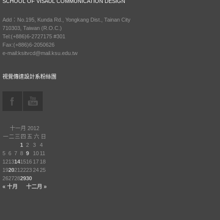
SCHOOL OF VISAUL COMMUNICATION DESIGN
Add：No.195, Kunda Rd., Yongkang Dist., Tainan City
710303, Taiwan (R.O.C.)
Tel:(+886)6-2727175 #301
Fax:(+886)6-2050626
e-mail:ksitvcd@mail.ksu.edu.tw
視覺傳達設計系粉絲團
十一月 2012
一
二
三
四
五
六
日
1
2
3
4
5
6
7
8
9
10
11
12
13
14
15
16
17
18
19
20
21
22
23
24
25
26
27
28
29
30
« 十月
十二月 »