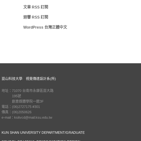
文章
RSS
訂閱
迴響
RSS
訂閱
WordPress 台灣正體中文
崑山科技大學 視覺傳達設計系(所)
地址：71070 台南市永康區崑大路
195號
創意媒體學院一館3F
電話：(06)2727175 #301
傳真：(06)2050626
e-mail：ksitvcd@mail.ksu.edu.tw
KUN SHAN UNIVERSITY DEPARTMENT/GRADUATE