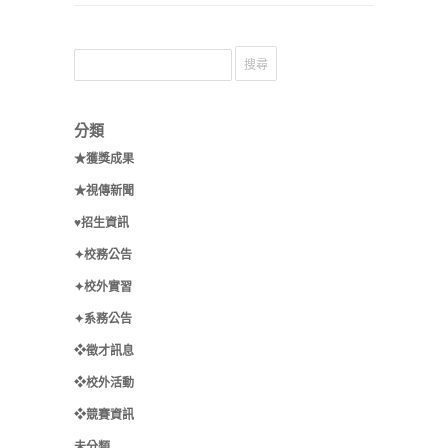
分類
★獲獎成果
★視傳新聞
♥招生資訊
✦校務公告
✦校外實習
✦系務公告
❖徵才訊息
❖校外活動
❖競賽資訊
未分類