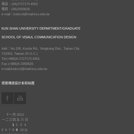
電話：(06)2727175 #301
傳真：(06)2050626
e-mail：ksitvcd@mail.ksu.edu.tw
KUN SHAN UNIVERSITY DEPARTMENT/GRADUATE
SCHOOL OF VISAUL COMMUNICATION DESIGN
Add：No.195, Kunda Rd., Yongkang Dist., Tainan City
710303, Taiwan (R.O.C.)
Tel:(+886)6-2727175 #301
Fax:(+886)6-2050626
e-mail:ksitvcd@mail.ksu.edu.tw
視覺傳達設計系粉絲團
十一月 2012
一
二
三
四
五
六
日
1
2
3
4
5
6
7
8
9
10
11