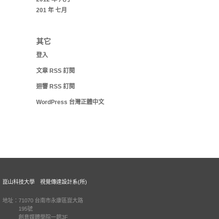
201 年 七月
其它
登入
文章
RSS
訂閱
迴響
RSS
訂閱
WordPress 台灣正體中文
崑山科技大學 視覺傳達設計系(所)
地址：71070 台南市永康區崑大路
195號
創意媒體學院一館3F