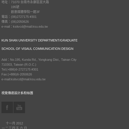
地址：71070 台南市永康區崑大路
195號
創意媒體學院一館3F
電話：(06)2727175 #301
傳真：(06)2050626
e-mail：ksitvcd@mail.ksu.edu.tw
KUN SHAN UNIVERSITY DEPARTMENT/GRADUATE
SCHOOL OF VISAUL COMMUNICATION DESIGN
Add：No.195, Kunda Rd., Yongkang Dist., Tainan City
710303, Taiwan (R.O.C.)
Tel:(+886)6-2727175 #301
Fax:(+886)6-2050626
e-mail:ksitvcd@mail.ksu.edu.tw
視覺傳達設計系粉絲團
十一月 2012
一
二
三
四
五
六
日