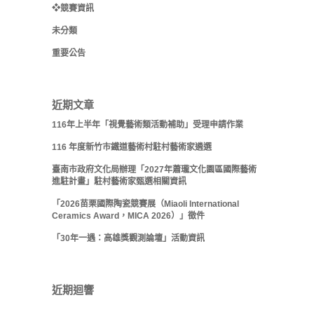
❖競賽資訊
未分類
重要公告
近期文章
116年上半年「視覺藝術類活動補助」受理申請作業
116 年度新竹市鐵道藝術村駐村藝術家遴選
臺南市政府文化局辦理「2027年蕭瓏文化園區國際藝術
進駐計畫」駐村藝術家甄選相關資訊
「2026苗栗國際陶瓷競賽展（Miaoli International
Ceramics Award，MICA 2026）」徵件
「30年一遇：高雄獎觀測論壇」活動資訊
近期迴響