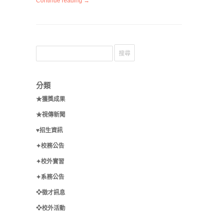
Continue reading →
分類
★獲獎成果
★視傳新聞
♥招生資訊
✦校務公告
✦校外實習
✦系務公告
❖徵才訊息
❖校外活動