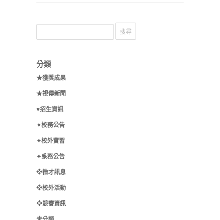
分類
★獲獎成果
★視傳新聞
♥招生資訊
✦校務公告
✦校外實習
✦系務公告
❖徵才訊息
❖校外活動
❖競賽資訊
未分類