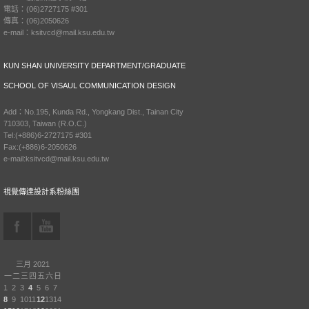
電話：(06)2727175 #301
傳真：(06)2050626
e-mail：ksitvcd@mail.ksu.edu.tw
KUN SHAN UNIVERSITY DEPARTMENT/GRADUATE
SCHOOL OF VISAUL COMMUNICATION DESIGN
Add：No.195, Kunda Rd., Yongkang Dist., Tainan City
710303, Taiwan (R.O.C.)
Tel:(+886)6-2727175 #301
Fax:(+886)6-2050626
e-mail:ksitvcd@mail.ksu.edu.tw
視覺傳達設計系粉絲團
三月 2021
一
二
三
四
五
六
日
1
2
3
4
5
6
7
8
9
10
11
12
13
14