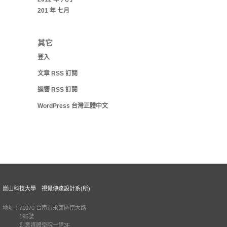
201 年 七月
其它
登入
文章
RSS
訂閱
迴響
RSS
訂閱
WordPress 台灣正體中文
崑山科技大學 視覺傳達設計系(所)
地址：71070 台南市永康區崑大路
195號
創意媒體學院一館3F