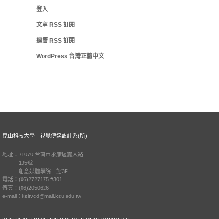
登入
文章
RSS
訂閱
迴響
RSS
訂閱
WordPress 台灣正體中文
崑山科技大學 視覺傳達設計系(所)
地址：71070 台南市永康區崑大路
195號
創意媒體學院一館3F
電話：(06)2727175 #301
傳真：(06)2050626
e-mail：ksitvcd@mail.ksu.edu.tw