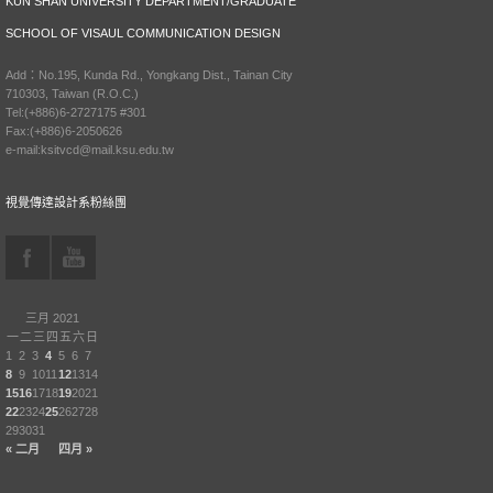
KUN SHAN UNIVERSITY DEPARTMENT/GRADUATE
SCHOOL OF VISAUL COMMUNICATION DESIGN
Add：No.195, Kunda Rd., Yongkang Dist., Tainan City
710303, Taiwan (R.O.C.)
Tel:(+886)6-2727175 #301
Fax:(+886)6-2050626
e-mail:ksitvcd@mail.ksu.edu.tw
視覺傳達設計系粉絲團
三月 2021
一
二
三
四
五
六
日
1
2
3
4
5
6
7
8
9
10
11
12
13
14
15
16
17
18
19
20
21
22
23
24
25
26
27
28
29
30
31
« 二月
四月 »