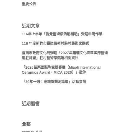
重要公告
近期文章
116年上半年「視覺藝術類活動補助」受理申請作業
116 年度新竹市鐵道藝術村駐村藝術家遴選
臺南市政府文化局辦理「2027年蕭瓏文化園區國際藝術
進駐計畫」駐村藝術家甄選相關資訊
「2026苗栗國際陶瓷競賽展（Miaoli International
Ceramics Award，MICA 2026）」徵件
「30年一遇：高雄獎觀測論壇」活動資訊
近期迴響
彙整