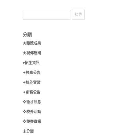
分類
★獲獎成果
★視傳新聞
♥招生資訊
✦校務公告
✦校外實習
✦系務公告
❖徵才訊息
❖校外活動
❖競賽資訊
未分類