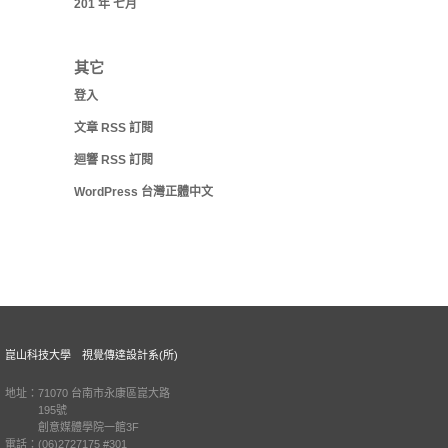
201 年 七月
其它
登入
文章
RSS
訂閱
迴響
RSS
訂閱
WordPress 台灣正體中文
崑山科技大學 視覺傳達設計系(所)
地址：71070 台南市永康區崑大路
195號
創意媒體學院一館3F
電話：(06)2727175 #301