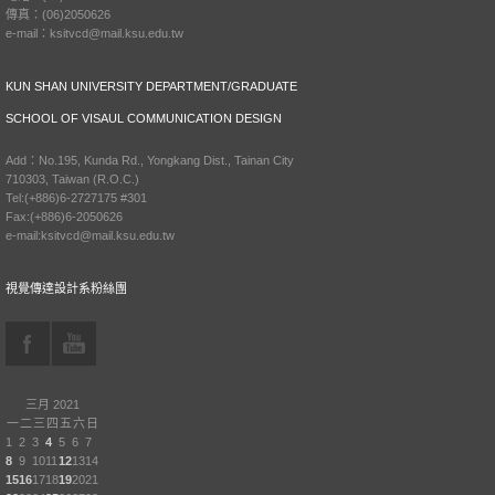
傳真：(06)2050626
e-mail：ksitvcd@mail.ksu.edu.tw
KUN SHAN UNIVERSITY DEPARTMENT/GRADUATE
SCHOOL OF VISAUL COMMUNICATION DESIGN
Add：No.195, Kunda Rd., Yongkang Dist., Tainan City
710303, Taiwan (R.O.C.)
Tel:(+886)6-2727175 #301
Fax:(+886)6-2050626
e-mail:ksitvcd@mail.ksu.edu.tw
視覺傳達設計系粉絲團
三月 2021
一
二
三
四
五
六
日
1
2
3
4
5
6
7
8
9
10
11
12
13
14
15
16
17
18
19
20
21