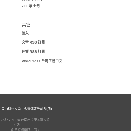
201 年 七月
其它
登入
文章
RSS
訂閱
迴響
RSS
訂閱
WordPress 台灣正體中文
崑山科技大學 視覺傳達設計系(所)
地址：71070 台南市永康區崑大路
195號
創意媒體學院一館3F