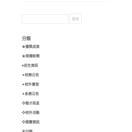
分類
★獲獎成果
★視傳新聞
♥招生資訊
✦校務公告
✦校外實習
✦系務公告
❖徵才訊息
❖校外活動
❖競賽資訊
未分類