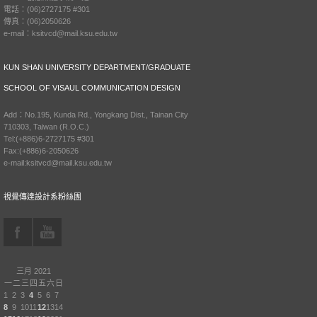
電話：(06)2727175 #301
傳真：(06)2050626
e-mail：ksitvcd@mail.ksu.edu.tw
KUN SHAN UNIVERSITY DEPARTMENT/GRADUATE
SCHOOL OF VISAUL COMMUNICATION DESIGN
Add：No.195, Kunda Rd., Yongkang Dist., Tainan City
710303, Taiwan (R.O.C.)
Tel:(+886)6-2727175 #301
Fax:(+886)6-2050626
e-mail:ksitvcd@mail.ksu.edu.tw
視覺傳達設計系粉絲團
三月 2021
一
二
三
四
五
六
日
1
2
3
4
5
6
7
8
9
10
11
12
13
14